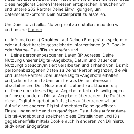
Anzeige
Der Borkenkäfer hat im Siegerland dafür gesorgt, dass
es aktuell in unseren Wäldern ganz viele Kahlflächen
gibt. Die toten Fichten wurden gefällt und
abtransportiert. So langsam geht es ans
Wiederaufforsten. Dazu wollen auch Kinder und
Jugendliche der CVJM-Jungscharen beitragen. In
Wahlbach beginnt am Samstag eine
Aufforstungsaktion, die unter dem Titel „Kinder
pflanzen Zukunft“ steht. Rund 3000 bis 4000 Eicheln
sind gesammelt worden. Sie sollen nun auf dem
Höhenzug „Schallroth“ bei Wahlbach vergraben
werden. Hans-Peter Ginsberg hat die Aktion
koordiniert. Er sagte im Radio-Siegen-Interview, dass
es wohl noch die eine oder andere Pflanzaktion geben
dürfte. In den kommenden Jahren werde man darauf