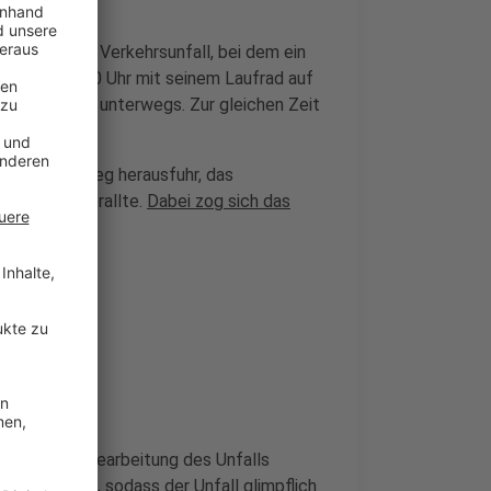
he zu einem Verkehrsunfall, bei dem ein
ar gegen 17:00 Uhr mit seinem Laufrad auf
"Felsenweg" unterwegs. Zur gleichen Zeit
us dem Stichweg herausfuhr, das
Fahrzeugs prallte.
Dabei zog sich das
ie weitere Bearbeitung des Unfalls
erletzungen, sodass der Unfall glimpflich