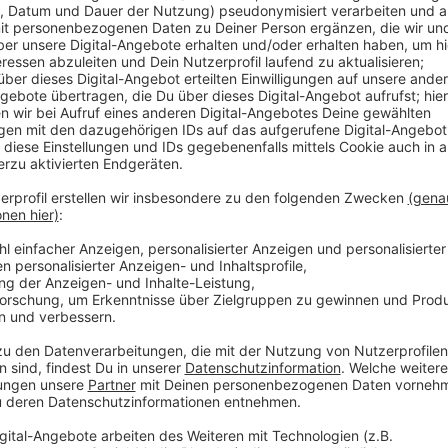
Am Montagnachmittag (18.08.) kam es in Niederlaasp
3-jähriger Junge leicht verletzt wurde. Der Junge w
einem Stichweg zwischen der "Jahnstraße" und dem 
befuhr eine 65-jährige Autofahrerin den "Felsenweg".
Der Unfall ereignete sich, als der Junge plötzlich a
herannahende Auto übersah und gegen das Heck des 
Kind leichte Verletzungen zu, sagt die Polizei.
Anzeige
Weitere Maßnahmen
Anzeige
Das Verkehrskommissariat hat die Ermittlungen und d
übernommen. Glücklicherweise blieb es bei leichten V