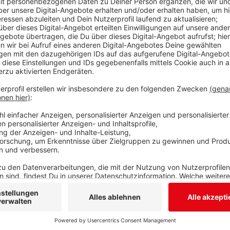
als Sohn iranischer Migranten in Siegen geboren und
zu politischen, religiösen und philosophischen Frag
Friedenspreis des Deutschen Buchhandels
bekomme
Anzeige