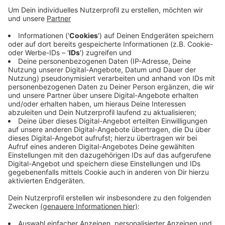
Anzeige
Im Sommer 2021 war am Siegufer in Siegen ein Baum
abgesägt worden – die Staatsanwaltschaft Siegen
hat deshalb zwei Künstler angeklagt. Den
entstandenen Sachschaden gibt die Stadt Siegen mit
etwas mehr als 6 600 Euro an. Zur heutigen
Ratssitzung teilt die Verwaltung mit, dass der
bezifferte Schaden von der Künstlerin Lena Hugger
vollständig beglichen wurde.
Anzeige