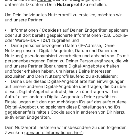
Veröffentlicht:
Mittwoch, 22.07.2020 14:36
Anzeige
Der TuS Ferndorf ist Corona-frei und kann heute
Abend mit den Saisonvorbereitungen starten. Am
Montag sind alle Spieler und Betreuer auf das Virus
getestet worden. Die Ergebnisse sind negativ.
Organisiert wurde das Ganze vom AMZ Siegerland und
vom Marienkrankenhaus. Jetzt steht dem ersten
Mannschaftstraining heute Abend nichts mehr im Weg.
Wegen der Baustelle in der Stählerwiese weicht das
Team um den neuen Trainer Robert Andersson in die
Zweifachhalle aus. Bis Anfang Oktober läuft die
Vorbereitung; dann steht das erste Saisonspiel in
Großwallstadt auf dem Programm.