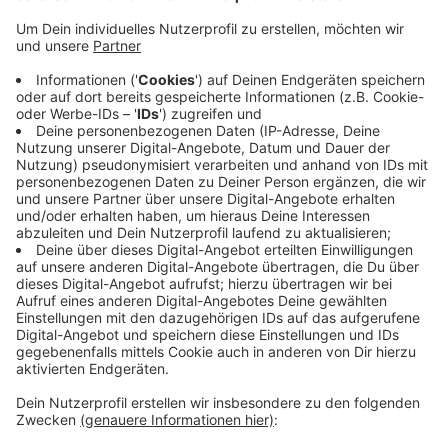
Anzeige
„Respekt – kein Platz für Rassismus“. Ein Schild mit
dieser Aufschrift ist jetzt direkt neben dem
Haupteingang an der Glasfassade des Kreishauses in
Siegen zu sehen. Der Kreistag hatte im Dezember fast
einstimmig beschlossen, die „Respekt! Initiative“ der
IG-Metall „aktiv zu unterstützen“. Es ist das 100.
„Respekt!“-Schild in Siegen-Wittgenstein - deshalb
war Irene Schulz aus dem IG-Metall-Bundesvorstand
nach Siegen gekommen. Die IG Metall positioniert sich
mir ihrer Kampagne gegen Spaltung und Ausgrenzung
und setzt stattdessen auf Respekt und Solidarität.
Anzeige