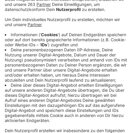
Entwarnung in Siegen: Die beiden Patienten im
Kreisklinikum haben sich nicht mit dem Coronavirus
infiziert. Das hat die Untersuchung der Proben
ergeben. Beide Männer können das Krankenhaus jetzt
verlassen. Sie waren kürzlich in China gewesen und
hatten anschließend über Beschwerden der
Atemwege geklagt. Landrat Andreas Müller dankt
dem ganzen medizinischen Team, dem
Kreisgesundheitsamt und dem Rettungsdienst. „Hier
wurde in einer außergewöhnlichen Situation hoch
professionell, umsichtig und mit großem Engagement
agiert. Alle Beteiligten – vom Rettungsdienst über die
Ärztinnen und Ärzte und das Pflegeteam bis hin zu den
Verwaltungen – haben hervorragend Hand in Hand
zusammengearbeitet. Dafür möchte ich mich ganz
herzlich bedanken! Das macht mich zugleich auch
zuversichtlich, dass wir auf eine Situation, in der sich