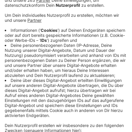
Gute Nachrichten aus dem Kreisklinikum in Siegen:
Gestern konnte der letzte Patient, der wegen des
Corona-Virus stationär behandelt wurde, als genesen
entlassen werden. „Wir sind sehr froh über diese
positive Entwicklung“, so Paul Fiedler, leitender
Oberarzt am Kreisklinikum. In den letzten Wochen war
die Zahl Fälle bei durchschnittlich 12-15 pro Tag, von
denen bis zu fünf intensivmedizinisch beatmet werden
mussten, noch deutlich höher. Trotz der entspannten
Lage soll die Sicherheit der Patienten und Mitarbeiter
weiter an oberster Stelle stehen. Daher wird jeder, der
stationär aufgenommen wird, per Abstrich auf Corona
getestet. Auch Isolierbetten für Corona-Patienten
werden weiter vorgehalten. Laut Kreisverwaltung gibt
es im Kreis aktuell offiziell noch sieben Menschen, die
an Corona erkrankt sind.