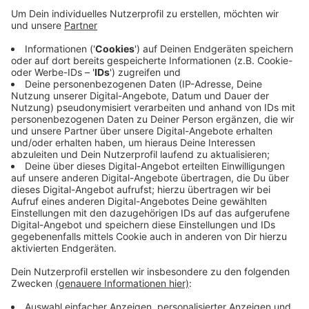
ist der Kaufvertrag bereits unterschrieben. Die Häuser
galten bislang als nicht zu vermarkten, weil das
Eigentum von Grundstück und Gebäuden rechtlich
durch Erbbauverträge getrennt war. Investor Detlef
Gründer plant mit seinem Unternehmen „Schöner
wohnen Erndtebrück“ den Weiterverkauf einzelner
Gebäude, er will aber auch Wohnungen vermieten.
Anfang Juni findet am Amtsgericht Bad Berleburg ein
letzter Versteigerungstermin im Rahmen des seit
Jahren laufenden Zwangsversteigerungsverfahrens
statt.
Anzeige