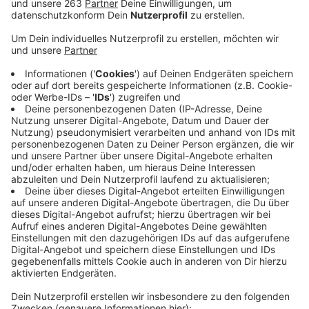
Anzeige
Der Entsorgungsbetrieb der Stadt Siegen wird am
Montag, 14. März 2022, mit den Kanalbauarbeiten im
Bereich der Straßen Abendröthe, Am Zäunchen und
Am Nöchel beginnen. Aufgrund der lokalen
Bedingungen werden die Bauarbeiten in kleinen
Abschnitten unter
Vollsperrung durchgeführt. Für den ersten
Bauabschnitt (Birlenbacher Straße 140 bis 150) wird
die Zufahrt für die Anlieger über die Olper Straße in
Richtung Langenholdinghausen sichergestellt.
Zusätzlich wird für die gesamte Bauzeit die
Kreisstraße zwischen Trupbach und Birlenbach in beide
Richtungen gesperrt. Die Zufahrt zum
Wanderparkplatz „Trupbacher Heide / Panzerstraße“
ist dann nur noch aus Richtung Trupbach möglich. Die
Bauzeit beträgt circa ein Jahr.