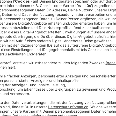
Anzeige
Die Stadt Siegen reagiert auf Beschwerden von Anw
Lärmbelästigung durch die Tuner- und Poserszene. A
Bismarckplatz nachts durch eine Schrankenanlage reg
Anzeige
Neue Schrankenanlage am Bismarckplatz
Anzeige
Die Montage der Schrankenanlage am Parkplatz Bism
städtischen Straßen- und Verkehrsabteilung wird die
genommen. Tagsüber bleiben die Schranken geöffnet
genutzt werden können.