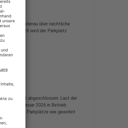
ohnern in Weidenau über nächtliche
b Anfang 2026 wird der Parkplatz
uliert.
arckplatz ist abgeschlossen. Laut der
 Anlage ab Januar 2026 in Betrieb
, sodass die Parkplätze wie gewohnt