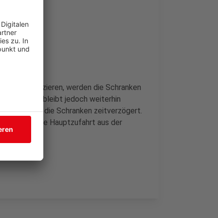
nden zu reduzieren, werden die Schranken
r Parkplatz bleibt jedoch weiterhin
 und öffnen die Schranken zeitverzögert.
eßlich über die Hauptzufahrt aus der
d möglich.