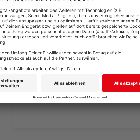
Anzeige
Einschränkungen in den Nachtstunden
Anzeige
Um die Lärmbelästigung in den Abend- und Nachtstu
zwischen 22:00 Uhr und 6:00 Uhr geschlossen sein. De
nutzbar: Sensoren erkennen heranfahrende Fahrzeuge
Die Ein- und Ausfahrt ist in diesem Zeitraum ausschli
Bismarckstraße gegenüber dem Weidenauer Hallenba
Anzeige