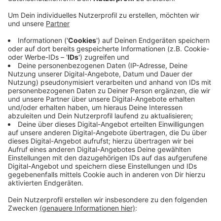
Anzeige
Der 1.FC Kaan-Marienborn hat eine Überraschung beim
SV Rödinghausen verpasst. Im Auswärtsspiel beim
Tabellendritten unterlagen die Käner am Samstag mit
0:1 und waren damit am Ende noch gut bedient. Zudem
sah Zlatko Muhovic in der Nachspielzeit wegen einer
Tätlichkeit die rote Karte. Bereits übermorgen trifft
Kaan in einem weiteren Nachholspiel auf den SV
Lippstadt und braucht dort unbedingt einen Sieg um
weiter Chancen auf den Klassenerhalt zu haben.
Anzeige