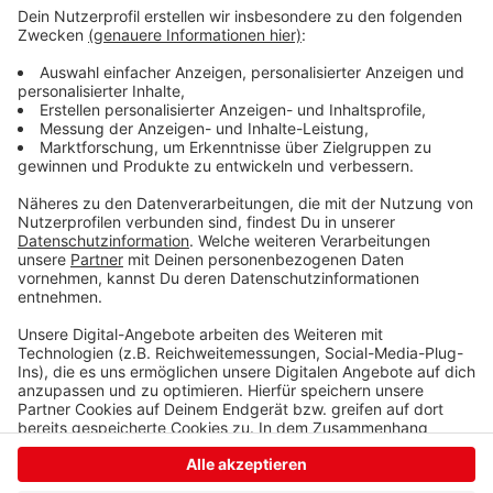
und aller Zeiten, die da noch kommen werden und noch
dreimal hin und zurück. Quasi im Alleingang hat er aus
einem rüden Haufen die "Fashion's-Eleven" geformt.
Selbstverständlich immer dabei: Sein Handy, mit dem
er in lieb gewonnener Manier per Sprachnachricht von
seinen Erlebnissen berichtet. Eben Jogis
Sprachnachricht, die Fußball-Comedy.
Anzeige
Anzeige
Anzeige