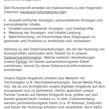
Industriemechaniker (m/w/d)
einstellen.
Ein Bildungsträger sucht für den Standort Siegen
eine
Sozialpädagogische Fachkraft (m/w/d)
für
Maßnahmen in der Berufsausbildung in
außerbetrieblichen Einrichtungen BaE.
Auskunft zu den Angeboten gibt die Agentur für
Arbeit in Siegen, telefonisch montags bis freitags
von 8-18 Uhr, unter 0800 4 5555 20 (Dieser Anruf
ist kostenfrei).
Anzeige
Anzeige