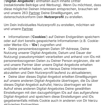
1.Eine Ergotherapeutische Praxis sucht eine
Mitarbeiterin für die Anmeldung in Siegen
.
Arbeitszeiten: Vormittags ab 7:30 Uhr.
Und in Weidenau will ein Familienunternehmen
einen
Assistenten - Personalwesen (m/w/d)
in
Teilzeit (ca. 20-25 Stunden pro Woche) einstellen.
Ein Unternehmen in Kreuztal braucht
Produktionsmitarbeiter (m/w/d) im Metall- und
Drahtbereich
, für Voll- oder Teilzeit.
In Neunkirchen sucht ein Fahrzeughandel einen
Kraftfahrzeugmechatroniker (m/w/d)
.
Und ein Unternehmen aus dem Bereich Lüftungs-
und Klimatechnik braucht
Maschinenbediener
(m/w/d)
.
Ein international tätiges Unternehmen mit mehr
als 50 Jahren Erfahrung im Sondermaschinen- und
Anlagenbau will am Standort Burbach einen