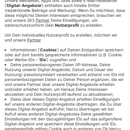
Eine Ingenieurgesellschaft aus Weidenau will
einen
technischen Zeichner (m/w/d)
in Teil- oder
Vollzeit einstellen.
In Kreuztal braucht ein Beauty-Salon
Verstärkung
in Voll- oder Teilzeit für berufsübliche
Tätigkeiten.
Ein mobiler Pflegedienst in Hilchenbach sucht
eine examinierte
Pflegefachkraft
für eine halbe
Stelle.
Ein Siegener Fahrdienst sucht zur Verstärkung des
Teams einen
Fahrer (m/w/d)
mit Führerschein
Klasse B und Personenbeförderungsschein.
Eine kieferorthopädische Fachzahnarzt-Praxis
braucht für die Standorte in Geisweid (bestehend)
und Weidenau (bald eröffnet) eine
Zahnmedizinische Fachangestellte (m/w/d)
in
Voll- oder Teilzeit.