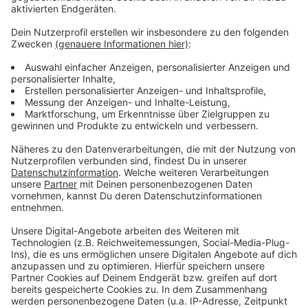
Eine Hausgemeinschaft für Menschen mit
Demenz will in Netphen eine
Pflege-Servicekraft
im Schicht- bzw. Wechseldienst in Teilzeit (50 -
60%) einstellen.
Ein Betrieb in Freudenberg sucht einen
Energieelektroniker (m/w/d) Anlagentechnik
für
die Verkabelung von Schaltschränken, Montage
und Inbetriebnahme.
Auskunft zu den Angeboten gibt die Agentur für
Arbeit in Siegen, telefonisch montags bis freitags
von 8-18 Uhr, unter 0800 4 5555 20 (Dieser Anruf
ist kostenfrei).
Anzeige