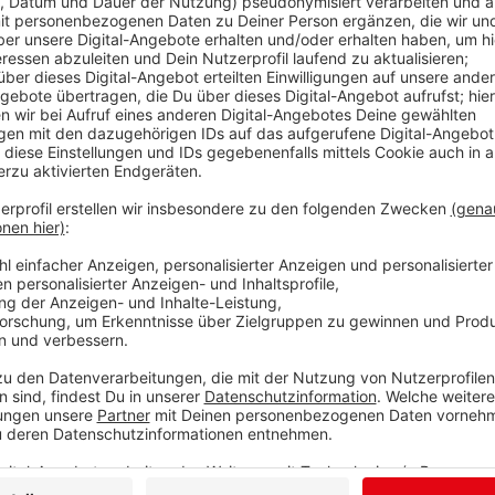
Ein Siegener Cateringservice sucht eine
Bürokra
Montag bis Freitag.
Eine international tätige Unternehmensgruppe wi
Mechatroniker oder Elektriker (m/w/d)
einstelle
Ebenfalls in Wilnsdorf braucht ein Familienunte
Fachkraft für Rechnungswesen
oder mit vergleic
In Neunkirchen sucht ein weltweit agierendes
Bereich der Hochregalmontage einen
Mechatroni
(m/w/d)
.
Eine allgemeinmedizinische Praxis in Bad Laasph
Stunden) einstellen.
In Netphen wird ein
Berufskraftfahrer (m/w/d)
f
gebraucht.
Auskunft zu den Angeboten gibt die Agentur für 
bis freitags von 8-18 Uhr, unter 0800 4 5555 20 (d