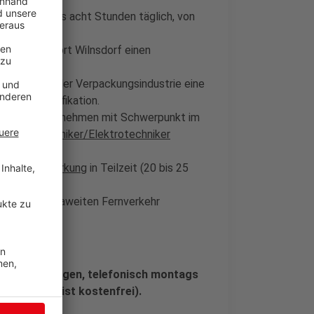
ft
mit fünf bis acht Stunden täglich, von
ll am Standort Wilnsdorf einen
n.
rnehmen aus der Verpackungsindustrie eine
hbarer Qualifikation.
 Montageunternehmen mit Schwerpunkt im
ker/Elektroniker/Elektrotechniker
e will
Verstärkung
in Teilzeit (20 bis 25
ür den europaweiten Fernverkehr
Arbeit in Siegen, telefonisch montags
ieser Anruf ist kostenfrei).