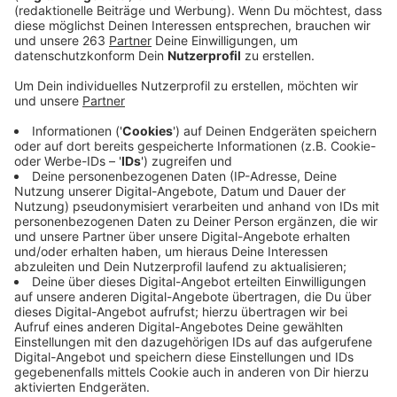
Ein inhabergeführtes Familienunternehmen aus
Netphen sucht einen
Berufskraftfahrer (m/w/d)
für den Nahverkehr mit Lagertätigkeiten.
In Siegen braucht ein Behälter- und
Apparatebauunternehmen einen
Schlosser /
Zusammenbauer (m/w/d)
auf Teilzeitbasis und
einen
Schweißer (m/w/d)
mit Kenntnissen der
Schweißverfahren MIG, MAG und WIG.
Ein Elektrobetrieb in Geisweid will einen
Elektroinstallateur als Kundendienstmonteur
(m/w/d)
einstellen.
Eine Praxis für Nuklearmedizin im Raum Burbach
sucht für die Befundung
Verstärkung
in Vollzeit,
Teilzeit oder auf Mini-Job-Basis.
In Bad Laasphe braucht ein Friseursalon eine
Friseurin (m/w/d)
in Vollzeit oder in Teilzeit nach
Vereinbarung.