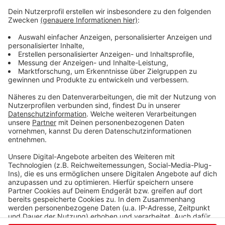
Eine Apotheke in Siegen-Mitte will eine
Computer-affine
Bürokraft
in Teilzeit oder Vollzeit
(mind. 30 Stunden / Woche) einstellen.
Auskunft zu den Angeboten gibt die Agentur für
Arbeit in Siegen, telefonisch montags bis freitags
von 8-18 Uhr, unter 0800 4 5555 20 (dieser Anruf
ist kostenfrei).
Anzeige
Anzeige