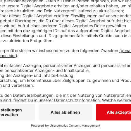
Das Unternehmen „Benteler“ will sein Werk in Weid
Andreas Müller, der Bundestagsabgeordnete Volkmar 
Metall sprechen von einem „Schlag ins Gesicht“ der 27
mit Betriebsräten vor Ort getroffen, um sich aus ers
Werksschließung informieren zu lassen und den Besc
Müller, Klein und Richter finden, der Eigentümer müs
Das Verhalten der Eigentümerfamilie gegenüber den B
Ordnung. Die 270 Benteler-Mitarbeiter in Weidenau h
Abstriche beim Lohn oder tariflichen Zusatzleistun
Managementfehler – vergleichbare Unternehmen hät
Anzeige