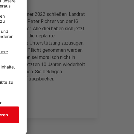
enau zum Sommer 2022 schließen. Landrat
Klein sowie Peter Richter von der IG
0 Mitarbeiter. Alle drei haben sich jetzt
ter Hand über die geplante
häftigten ihre Unterstützung zuzusagen.
se jetzt in die Pflicht genommen werden.
eschäftigten sei moralisch nicht in
aben in den letzten 10 Jahren wiederholt
gen hingenommen. Sie beklagen
ten volle Auftragsbücher.