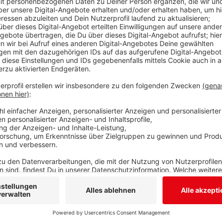
Wie gut können Kinder in den Kindertagesstätten in
Diese Frage beschäftigt nicht nur Eltern, auch die B
beschäftigt. Sie zeigt, dass Kitas in NRW personell 
Studie insgesamt 15.6000 Erzieher. Bei uns im Kreis
Kindergartenkinder auf einen Erzieher. Im U3-Bereicht
Kinder. Damit steht Siegen-Wittgenstein bei den Kin
NRW-Schnitt. In Süd-Westfalen erreichen wir das dri
Nachbarkreis Olpe bildet sogar das Schlusslicht i
auf einen Erzieher rund 10 Kinder. Ob die Betreuung be
allerdings nicht gesagt. Die Studie zeigt nur, dass r
Euro müssten laut Bertelsmann-Stiftung investiert 
Anzeige