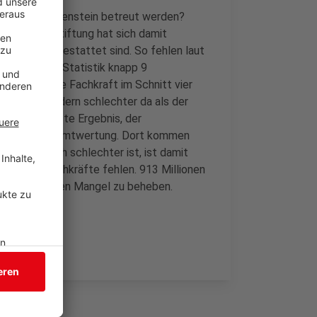
 Siegen-Wittgenstein betreut werden?
ertelsmann Stiftung hat sich damit
schlecht ausgestattet sind. So fehlen laut
 kommen laut Statistik knapp 9
 betreut eine Fachkraft im Schnitt vier
dergartenkindern schlechter da als der
ttschlechteste Ergebnis, der
n der NRW-Gesamtwertung. Dort kommen
i uns wirklich schlechter ist, ist damit
echnerisch Fachkräfte fehlen.
913 Millionen
werden, um den Mangel zu beheben.