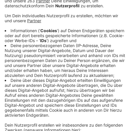
Sitzplätze.
Veröffentlicht:
Dienstag, 21.04.2020 14:03
Anzeige
Das Siegener Apollo Theater hat sich auf eine Zeit
nach der Corona Kontaktsperre vorbereitet. Der
Theatersaal ist zu einem abstandssicheren Raum
umgebaut worden. Das bedeutet: statt der
normalerweise 521 Plätze gibt es dort nur noch 70
Sitzplätze. Zwischen jedem Sitz gibt es 1,5 Meter
Abstand und jede zweite Reihe ist komplett gesperrt.
Auch die große Bühne ist gesperrt. Dafür gibt es jetzt
eine kleinere Bühne auf der zum Beispiel Lesungen
stattfinden könnten. Auf Dauer kann man Theater
nicht streamen, sagt Magnus Reitschuster Intendant
des Apollo Theaters im Gespräch mit Radio Siegen.