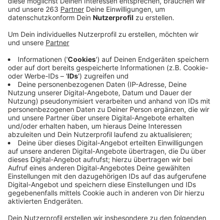
Große Sorge herrscht in der aktuellen Situation bei der
IHK Siegen. Denn deutliche Beschäftigungsverluste
über nahezu allen Branchen sind mehr als
wahrscheinlich, so die IHK. Sie bezieht sich damit auf
ihre Umfrage, bei der 590 Unternehmen aus Siegen-
Wittgenstein und Olpe beteiligt waren. Laut der
müssen mehr als ein Drittel der Unternehmen Personal
entlassen.„Wir sollten uns warm anziehen“ sagt IHK-
Referatsleiter Stephan Haeger, denn die Umfrage
zeigt vor allem, dass die Industrie als regionaler
Beschäftigungsmotor ins Stocken gerät. Jedes
zweite Industrieunternehmen hier bei uns rechnet mit
Arbeitsplatzverlusten. Von der Branche hängen in der
Region etwa 80.000 Arbeitsplätze ab. Besonders
schlecht sehe es im Gastgewerbe aus. 60% der
befragten Gastro-Unternehmen gehen davon aus
Personal entlassen zu müssen. Auswirkungen wird das
auch auf den Ausbildungsmarkt haben. „Wer Personal
abbaut, tut sich schwer, zugleich auszubilden“ erklärt