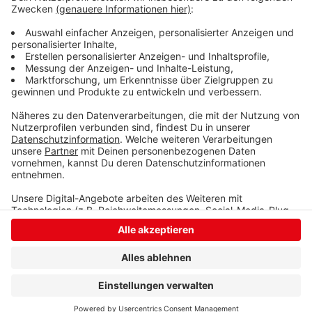
IHK-Chef Klaus Gräbener. Genaue Prognosen über
Entwicklungen des Ausbildungsjahres könne es jedoch
frühestens Ende Juni geben, heißt es weiter.
Anzeige
Anzeige
Anzeige
Anzeige