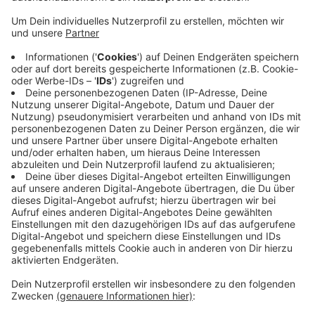
Anzeige
An einem Kran ist ein Hydraulikschlaub geplatzt. Der
Fahrer hatte das zunächst nicht gemerkt und ist von
der Schränke etwa fünf Kilometer bis zur
Salchendorfer Ortsmitte weitergefahren. Weil es für
die Feuerwehr zu viel Öl war, musste eine Spezialfirma
gerufen werden. Eine Reinigungsmaschine war auf der
Strecke im Einsatz. Während der Reinigung war die
Kölner Straße erst komplett und dann halbseitig
gesperrt.
Anzeige