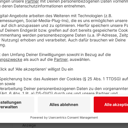
Wir benötigen Ihre Z
den YouTube Video
laden!
Wir verwenden einen S
Drittanbieters, um V
einzubetten. Dieser Servi
Ihren Aktivitäten sammeln.
die Details durch und s
Nutzung des Service zu, 
anzusehen
Mehr Informati
“Golden” Official Lyric Video | KPop Demon Hunters 
Akzeptieren
Anzeige
powered by
Usercentrics Co