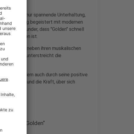
unters" nicht nur spannende Unterhaltung,
Fans. Der Song begeistert mit modernen
odie. Kein Wunder, dass "Golden" schnell
n Mix zu hören ist.
telpunkt, die neben ihren musikalischen
en. "Golden" unterstreicht die
 Sound, sondern auch durch seine positive
sammenhalt und die Kraft, über sich
 Hunters "Golden"