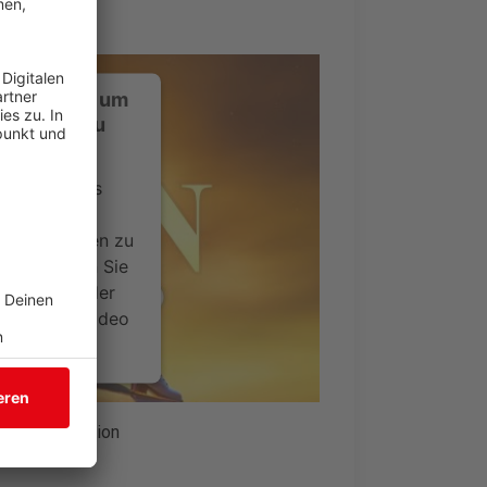
ustimmung, um
-Service zu
ervice eines
ideoinhalte
ce kann Daten zu
 Bitte lesen Sie
timmen Sie der
um dieses Video
.
onen
| Sony Animation
nsent Management