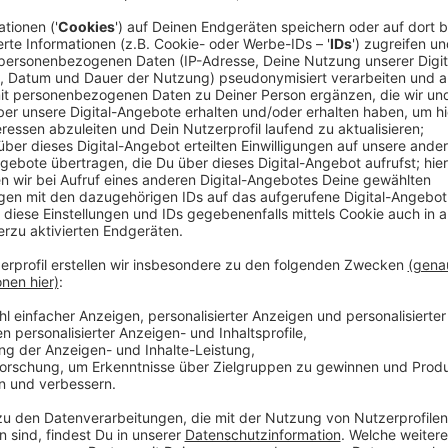
Mit "Golden" liefert der Netflix-Film "KPop Demon H
sondern auch einen echten Ohrwurm für alle K-Pop-
Beats, kraftvollen Vocals und einer mitreißenden Mel
zum Fan-Liebling avanciert ist und jetzt neu im beste
Im Film steht eine Gruppe junger K-Pop-Stars im Mit
Karrieren auch als Dämonenjägerinnen für Furore sorg
energiegeladene Atmosphäre des Films.
Der Song überzeugt nicht nur durch seinen modernen
Botschaft: "Golden" steht für Selbstbewusstsein, Zu
hinauszuwachsen.
Anzeige
Der Song aus dem Erfolgsfilm KPop Demon
Anzeige