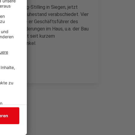
inikums Jung-Stilling in Siegen, jetzt
ziell in den Ruhestand verabschiedet. Vier
, 2006 wurde er Geschäftsführer des
n viele Veränderungen im Haus, u.a. der Bau
 nicht: Er ist seit kurzem
einde Katzwinkel.