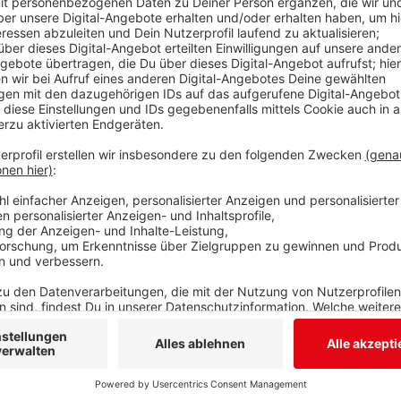
13 Jahre lang leitete er die Geschicke des Diakonie Kl
verlässt er den Chefsessel. Hubert Becher wurde offi
Jahrzehnte war er im Gesundheitswesen beschäftigt
Jung-Stilling-Krankenhauses. In seine Amtszeit falle
der Zentralen Notaufnahme. Langweilig wird es Becher
Ortsbürgermeister seiner Altenkirchener Heimatgem
Anzeige