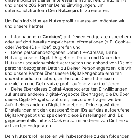
Update 9:45 Uhr:
Die HTS-Abfahrt City-Galerie in Siegen ist wieder frei.
In Siegen ist eine Abfahrt der Hüttentalstraße
gesperrt: ein umgestürzter Baum blockiert die
Ausfahrt “City-Galerie”. Gegen 6:30 Uhr war eine große
Eiche von einem Hang beim Ziegenbergtunnel auf das
Brückenbauwerk gefallen. Der Baum durchschlug drei
Elemente der Lärmschutzwand und traf ein Auto, das
Richtung Kochs Ecke fuhr. Die Windschutzscheibe ging
kaputt, niemand ist verletzt worden. Die Feuerwehr
hat den Baum zersägt. Mitarbeiter der
Straßenmeisterei kümmern sich nun um die weiteren
Aufräumarbeiten. Aktuell ist die Abfahrt “City-Galerie”
noch gesperrt. Laut Straßen NRW wird das auch noch