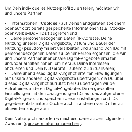
Anzeige
Die Hilfsaktion ‚Hörst du mich?‘ des
Caritasverbandes
Siegen-Wittgenstein
ist für den
Deutschen
Ehrenamtspreis
nominiert worden. Bei dem Projekt
wird Kindern geholfen, deren Eltern lebensbedrohlich
erkrankt sind. Anfang Dezember hat das Projekt jetzt
die Chance, bei der Preisverleihung den mit bis zu
10.000 Euro dotierten Publikumspreis zu gewinnen.
Bürgerinnen und Bürger können dabei online unter
www.deutscher-engagementpreis.de für das Projekt
abstimmen.
Anzeige