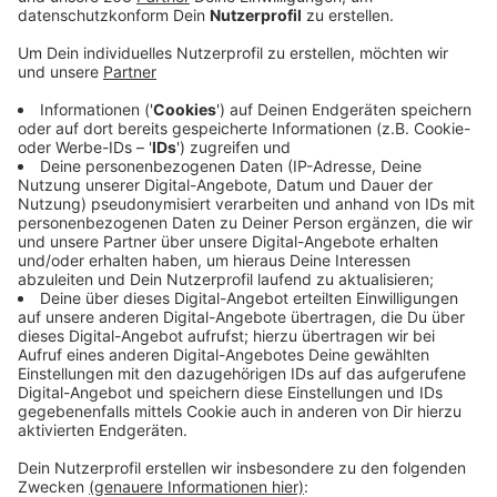
Anzeige
In den Krankenhäusern in Siegen-Wittgenstein arbeiten
heute deutlich mehr Ärzte als vor einigen Jahren. Das
zeigen Daten des statistischen Landesamtes.
Demnach waren in den sechs Kliniken hier im Kreis im
Jahr 2018 insgesamt 733 Ärzte tätig. Zehn Jahre
zuvor gab es zwar eine Klinik mehr, dafür aber rund 250
hauptamtliche Ärzte weniger. Beim Pflegepersonal
dagegen hat sich die Zahl zwischen 2008 und 2018 nur
ganz leicht erhöht. Ärzte und Pfleger behandeln heute
stationär deutlich mehr Patienten als früher. Wer im
Krankenhaus liegt, kann mittlerweile aber auch
schneller wieder nach Hause, dementsprechend hat
die Zahl der Betten auch abgenommen. Die der
Intensivbetten ist seit 2008 dagegen leicht
angestiegen auf 126.