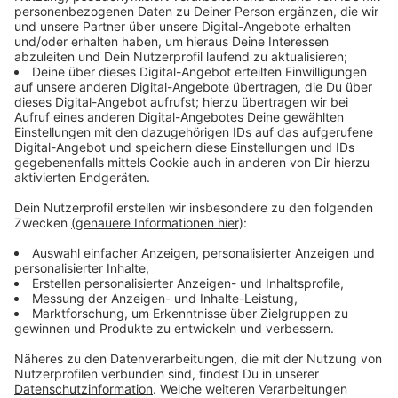
Anzeige
Eine zentrale Erkenntnis daraus: 0,37 Prozent der
tatsächlich Infizierten sterben infolge einer Infektion.
Davon ausgehend wurde die Dunkelziffer der
Infektionen für ganz Deutschland in einem Modell
hochgerechnet - mit dem Ergebnis: In Deutschland
dürfte die tatsächliche Zahl der Infizierten bei 1,8
Millionen Menschen liegen.
Anzeige
Gut ein Fünftel hat keine Symptome
Anzeige