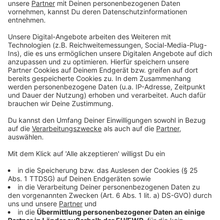
Hendrik Streeck war derjenige, der früh festgestellt
hatte, dass ein wichtiges Symptom der Verlust des
Geschmacks- und Geruchssinns beim Coronavirus ist.
Mit der Heinsberg-Studie hat man außerdem
feststellen können: 22 Prozent der Infizierten haben
überhaupt keine Symptome gezeigt, beispielsweise
kein Fieber oder trockenen Husten gehabt. Das heißt:
Gut ein Fünftel der Infizierten können Träger und
Verbreiter des Virus sein, ohne dass sie selbst davon
wissen. Das, so die Wissenschaftler, macht das
Einhalten der Abstandsregeln umso wichtiger.
Anzeige
Heinsberg-Studie steht in der Kritik
Anzeige