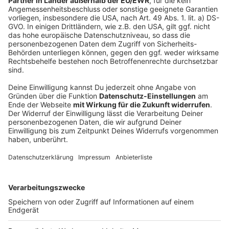
Schon seit Wochen gibt es Kritik daran, dass Streeck
und seine Kollegen einige Teilergebnisse früh
veröffentlicht hatten, obwohl nicht alle Daten
ausgewertet worden waren. Das hatte für Kritik
gesorgt, weil NRW-Ministerpräsident Armin Laschet
diese Teilergebnisse genommen hatte und zum Teil
mit ihnen erste Lockerungen begründet hatte.
Außerdem gab es den Disput mit einem anderen
Virologen: Professor Christian Drosten von der Charité
in Berlin. Drosten hatte Nachfragen zur Methodik
Studie. Die Wissenschaftlichkeit werde von seriöser
Seite momentan aber nicht angezweifelt.
Autor: Jose Narciandi
Anzeige