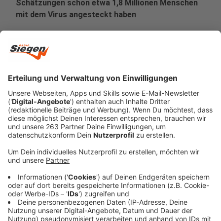
Schätzungen schon etwa 1,8 Millionen Menschen
mit dem Virus angesteckt haben
Veröffentlicht:
Montag, 04.05.2020 17:11
Anzeige
1,8 Millionen Infizierte - das wären etwa zehn mal mehr
als bisher offiziell registriert. Die Wissenschaftler um
Professor Streeck haben systematisch fast 919
Menschen in der stark betroffenen Gemeinde Gangelt
im Kreis Heinsberg untersucht. Sie wollten so,
unabhängig von den offiziellen Zahlen, einen Überblick
darüber bekommen, wie viele Menschen wirklich
infiziert seien oder waren.