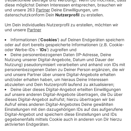
Anzeige
Die Uni Siegen hat im aktuellen Hochschulranking gute
Ergebnisse erzielt. Beispielsweise konnte der
Bachelor-Studiengang „Soziale Arbeit“ in der Kategorie
"Abschlüsse in angemessener Zeit" punkten. Auch die
internationale Ausrichtung des Fachs
„Wirtschaftsinformatik“ hat gut abgeschnitten.
Spitzenplätze gab es auch im Fach
"Wirtschaftsingenieurwesen" für die Unterstützung am
Studienanfang und im Fach BWL. "Wir freuen uns, über
die insgesamt positiven Bewertungen und
insbesondere natürlich über die Platzierungen in der
Spitzengruppe", sagt Professorin Dr. Alexandra
Nonnenmacher. In anderen Bereichen zeige das
Ranking aber noch Verbesserungsbedarf auf:
Beispielsweise in der weiteren Internationalisierung
von Bachelor-Studiengängen. Hier wolle die Universität