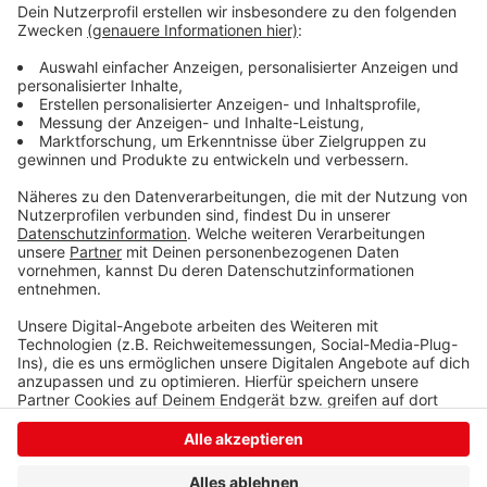
das Ranking zum Anlass nehmen, für weitere
Verbesserungen zu sorgen, so Nonnenmacher weiter.
Das Hochschulranking wird vom Centrum für
Hochschulentwicklung (CHE) durchgeführt und
umfasst mehr als 300 Universitäten und
Fachhochschulen.
Anzeige
Anzeige
Anzeige