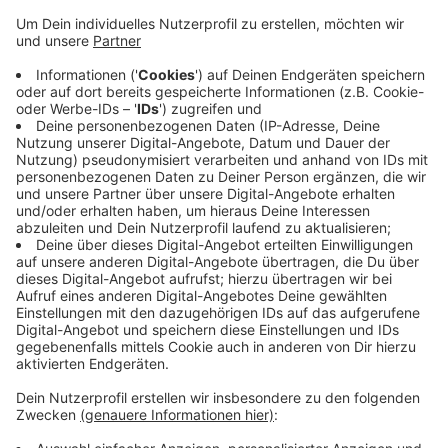
Nach dem tragischen Betriebsunfall am Sonntagabend
in einem Stahlunternehmen in Siegen ist die
Hilfsbereitschaft groß. Freunde haben eine
Spendenaktion gestartet, um die Familien der beiden
verstorbenen Arbeiter zu unterstützen. Mehr als 930
Menschen haben kleinere und größere Summen
gespendet – bis jetzt insgesamt mehr als 30 000 Euro.
Ziel sind 40 000 Euro. Die
Spendensammlung ist auf
der Plattform GoFundMe gestartet worden
. Deren
Sicherheitsteam hat die Aktion verifiziert – das soll
auch mit dem Auszahlplan für die Spendensumme
geschehen.
Anzeige