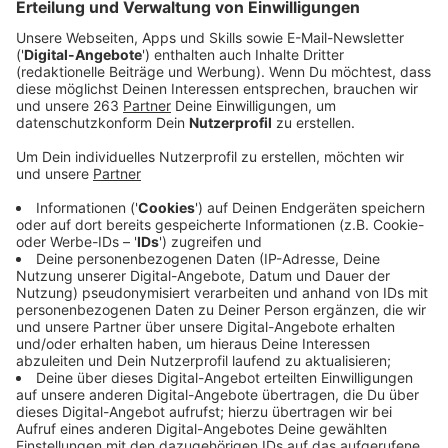
Anzeige
Am Samstag (14.3.2026) ist die Kreisstraße 36
vom Wabach-Bad in Bad Laasphe bis Hesselbach von
8 Uhr bis 17 Uhr für den gesamten Verkehr voll
gesperrt. Dort findet eine große gemeinsame
Waldbrandübung der Freiwilligen Feuerwehren der
Gemeinde Breidenbach und der Stadt Bad Laasphe
statt.
Anzeige
Wasserversorgung über lange Strecke
Anzeige
Die Übung ist als Ausbildungsübung geplant. Sie soll