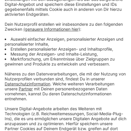
schwerpunktmäßig die Wasserversorgung über lange
Wegestrecken und Pendelverkehr trainieren.
Außerdem soll die Zusammenarbeit der Feuerwehren,
insbesondere auch im Bereich Kommunikation im
Digitalfunk, gestärkt werden. Deshalb wird vom
Freibad Bad Laasphe, dem Ort der Wasserentnahme,
zunächst eine Wasserversorgung bis zum Abzweig
Forsthaus Ditzrod verlegt. Von dort wird ein
Pendelverkehr mit Tanklöschfahrzeugen der
Feuerwehren Bad Laasphe und Breidenbach sowie
dem Wechselladerfahrzeug aus Biedenkopf
eingerichtet.
Anzeige
Nach Hesselbach über L 718
Anzeige