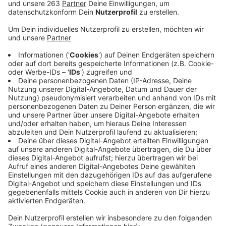
Anzeige
Die Stadt Siegen hat eine erste Bilanz zur Grillfläche
am Bertramsplatz gezogen. Die Probephase von Mai
bis September 2025 verlief weitgehend problemlos:
es gab wenig Müll, kaum Rasenschäden und keine
Beschwerden beim Ordnungsamt. Allerdings klagte ein
angrenzender Hauseigentümer über Lärm und Gerüche.
Deshalb soll die Grillfläche im nächsten Jahr
verkleinert und weiter vom Wohnhaus entfernt
werden. Außerdem wird die Grillzeit auf 12 bis 21 Uhr
begrenzt, um die Nachtruhe zu sichern. Ziel bleibt,
Bürgerinnen und Bürgern das Grillen in zentraler Lage
zu ermöglichen. Langfristig soll ein fester Grillbereich
in die Planungen für die neue Freizeiteinrichtung
„Bluebox“ einfließen. Der Umweltausschuss und der
Bauausschuss des Siegener Rates werden sich in der
nächsten Woche mit dem Thema “Grillfläche”