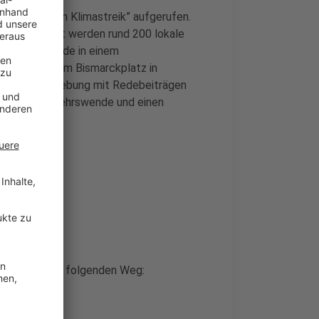
12. “Globalen Klimastreik” aufgerufen.
utschlandweit werden rund 200 lokale
und Studierende in einem
 um 11 Uhr am Bismarckplatz in
er eine Kundgebung mit Redebeiträgen
erem eine Verkehrswende und einen
ende
trationszugs folgenden Weg: