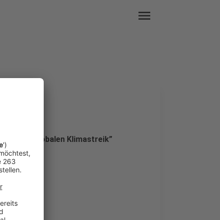
menu
zum 12. “Globalen Klimastreik”