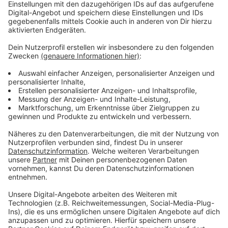
gemeinsam aus ihrer Schule in die DRK-Kinderklinik
nach Siegen gefahren worden. Drei Erwachsene sind
ins St.-Marien-Krankenhaus in Siegen gekommen. Die
Betroffenen sollen über gereizte Augen und Husten
geklagt haben. Die ärztlichen Leiter Rettungsdienst
nehmen Kontakt mit den Eltern der Schwimmschüler
aus Siegen und Wilnsdorf auf. Sie raten betroffenen
Eltern, im Fall von gesundheitlichen
Beeinträchtigungen bei einem Kind nach dem heutigen
Schwimmunterricht die DRK-Kinderklinik in Siegen
aufzusuchen.
Anzeige
Amt für Arbeitsschutz eingeschaltet
Anzeige