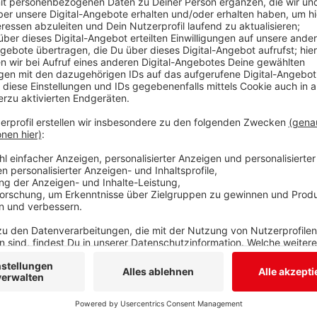
Merkwürdige Gerüche haben heute früh für einen Fe
gesorgt. Anwohner hatten seit gestern Abend mehr
Vorsorglich wurde heute zunächst auch die dortige Ki
Feuerwehr bestätigte, dass es sich nicht um Gas hand
weitergehen. Der Entsorgungsbetrieb der Stadt Siege
aus der Kanalisation kommen. Sie soll daher nun ge
besteht laut ESi und Feuerwehr durch die Gerüche ni
Anzeige