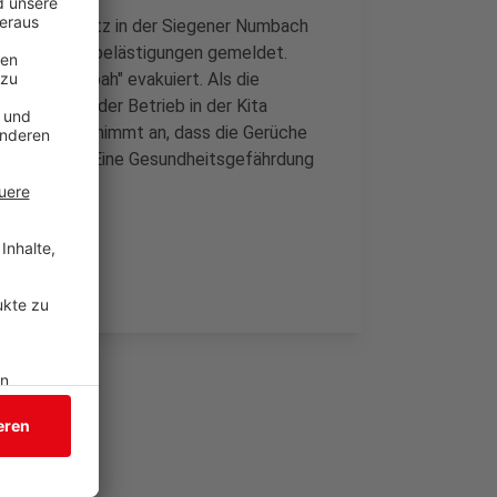
uerwehreinsatz in der Siegener Numbach
fach Geruchsbelästigungen gemeldet.
ta "Arche Noah" evakuiert. Als die
elt, konnte der Betrieb in der Kita
n, kurz ESi, nimmt an, dass die Gerüche
spült werden. Eine Gesundheitsgefährdung
cht.