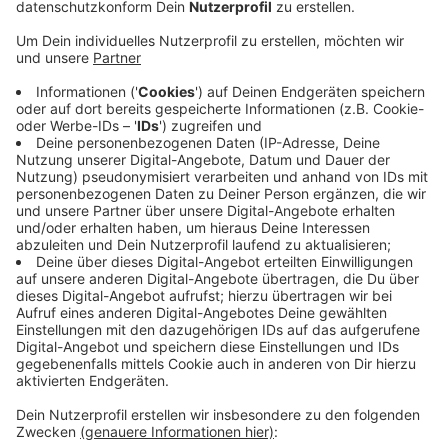
Anzeige
Die Gemeinde Erndtebrück hat damit angefangen,
Wirtschaftswege zu sanieren. Der Weg im Jägersgrund
in Schameder ist schon Anfang der Woche neu
gemacht worden, zwischen AWO und Neustadt. Jetzt
geht es mit der Berliner Straße in Erndtebrück weiter,
vom Wohngebiet bis zur Elberndorfer Brücke.
Die Berliner Straße wird demnächst noch mehr mit
dem Rad genutzt werden, weil der Eder-Radweg dort
herlaufen soll. Die Sanierung der Wege ist Teil des
Wirtschaftswegekonzepts der Gemeinde. Sie
bekommt dafür auch Fördergelder.
Anzeige