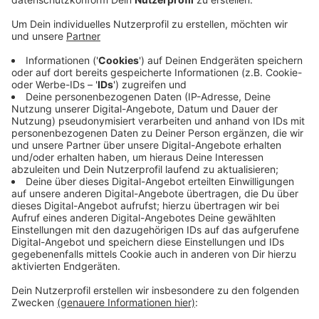
Marienborn den Geldautomaten der Commerzbank-
Filiale an der Hauptstraße gesprengt haben. Nach
Angaben der Polizei ist damals kein Geld erbeutet
worden. Der Sachschaden im Vorraum der Bank belief
sich aber auf einen fünfstelligen Betrag. Die Anklage
wirft den Männern Bandendiebstahl und das
Herbeiführen einer Sprengstoffexplosion vor. Sie
waren Anfang November festgenommen worden – als
sie offenbar einen weiteren Geldautomaten sprengen
wollten. In ihrem Auto stellte die Polizei
Sprengutensilien sicher. Bei der nächtlichen
Festnahmeaktion in Helgersdorf waren ein
Hubschrauber, Spezialeinsatzkräfte und ein Mantrailer-
Hund im Einsatz.
Anzeige