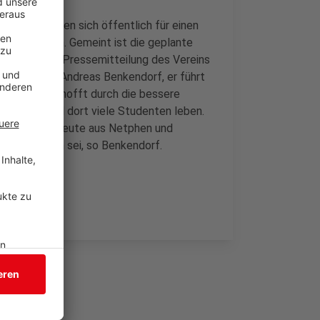
enstein haben sich öffentlich für einen
sgesprochen. Gemeint ist die geplante
r. In einer Pressemitteilung des Vereins
er anderem Andreas Benkendorf, er führt
Berleburg. Er hofft durch die bessere
Siegen, weil dort viele Studenten leben.
lich. Selbst Leute aus Netphen und
 beschwerlich sei, so Benkendorf.