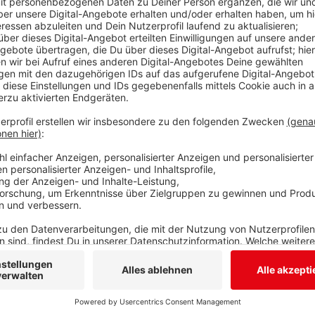
Eine Reihe von Gastronomen aus Siegerland und Wittg
schnelle Umsetzung der so genannten “Route 57” au
Ortsumgehungskette zwischen Kreuztal und Schamede
“Route 57” kommen diese Gastronomen zu Wort. Unt
mit seiner Frau Silvia das Hotel “Alte Schule” in Bad 
Verkehrsanbindung auf mehr Aushilfen aus dem Raum 
Dafür sei aber eine gute Verkehrsanbindung unerläss
Kreuztal hätten schon aufgeben, weil die Anreise zu
Anzeige