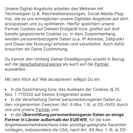
Events wie eben der
Bethesda-Stream
oder die
Future
Games Show
, eine Live-Show von einem großen
amerikanischen Magazin. Das Gamescom Studio, dass
täglich Live-Shows abhält, der
Gamescom Congress
mit Fachbeiträgen und politischen Diskussionen und
am Ende der Messe werden auch wieder die
Gamescom Awards verliehen.
Anzeige
Anzeige
Messefeeling - aber nur ein Bisschen
Anzeige
Die
Indie Arena
wird wieder freigeschaltet. Das ist eine