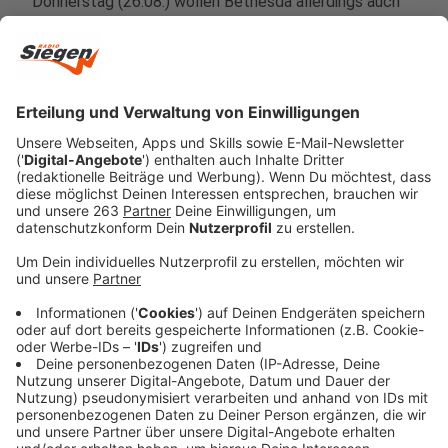
Donnerstag (26.08.) wollen Bethesda allerdings auch
nochmal auf Twitch genauer auf einzelne Spiele
eingehen.
Anzeige
Wir benötigen Ihre
Zustimmung, um den YouTube
Video-Service zu laden!
Wir verwenden einen Service eines
Drittanbieters, um Videoinhalte
einzubetten. Dieser Service kann
Daten zu Ihren Aktivitäten
sammeln. Bitte lesen Sie die
Details durch und stimmen Sie der
Nutzung des Service zu, um dieses
Video anzusehen.