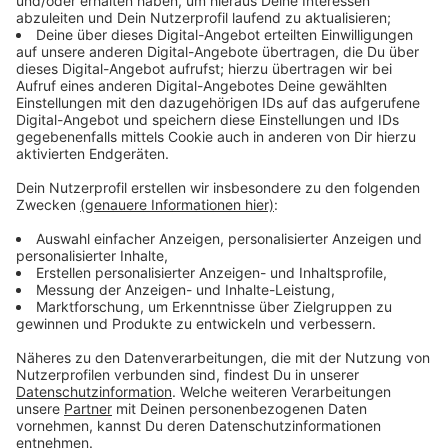
Mehr Informationen
WELCOME TO GAMESCOM 2021!
Akzeptieren
Anzeige
powered by
Usercentrics Consent
Management Platform
Opening Night Live
Anzeige
Die Gamescom startet offiziell am Mittwoch (25.08.).
Da gibt es dann eine Eröffnungsshow, die Opening
Night Live. Die wird wieder vom Spielejournalisten
Geoff Keighley moderiert. Das Ganze wird wohl wieder
eine zweistündige Sendung mit Interviews, vielen
Spieletrailern und Co. So war das auch letztes Jahr
schon und war ganz nett. Dann kommen noch viele
weitere Streams über die Tage verteilt – spezielle