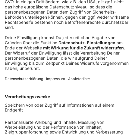
spezielle Internetseite, bei der man wie in einem alten
Rollenspiel einen kleinen Charakter bauen kann und
dann so in Super-Nintendo-Optik über eine spezielle
Online-Messe laufen können. Da gibt’s dann 120
kleinere Spiele, Indies zu besuchen, wir sehen die
anderen Besucher bzw. ihre Figuren. Dieses Jahr soll es
aber viel größer und noch mehr Spiel sein. Es soll
Quests geben und man soll Beute finden können.
Anzeige
Kostenlos, aber eben doch keine echte
Alternative?
Anzeige
Eigentlich ist die Gamescom eine der wichtigsten
Spielemessen weltweit und die besucherstärkste