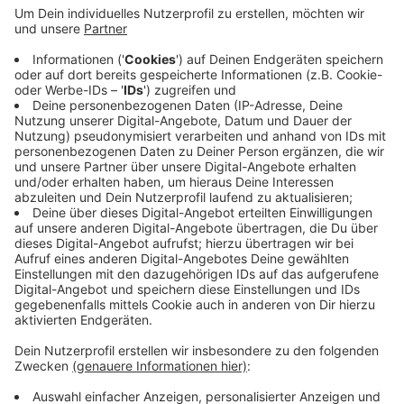
Anzeige
In der Aufstiegsrunde der Fußball-Oberliga Westfalen
hat der 1. FC Kaan-Marienborn das Stadt-Derby gegen
die Sportfreunde Siegen klar mit 4 : 0 gewonnen. Mit
diesem Sieg ist Kaan-Marienborn wieder
Tabellenführer vor Paderborn. Mehr als 1100
Zuschauer waren ins Breitanbachtal gekommen. Auch
der TuS Erndtebrück konnte drei Punkte holen. Beim
SV Schermbeck gewann Erndtebrück mit 1 : 0.
Anzeige
Anzeige