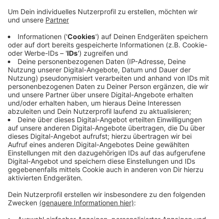
Anzeige
Wenn heute im Laufe des Vormittags die Händler des
Siegener Wochenmarkts zum Kornmarkt in die
Oberstadt fahren, müssen sie keine Umwege mehr
machen. Seit gestern ist die Löhrstraße wieder für den
Verkehr geöffnet. In den vergangenen Monaten war
die Löhrstraße wegen der Erneuerung von Erdgas- und
Wasserleitungen voll gesperrt. Noch sind nicht alle
Arbeiten erledigt. Doch der dritte Bauabschnitt von
der Kölner Straße bis zum Neumarkt wird zu einem
späteren Zeitpunkt folgen.
Anzeige