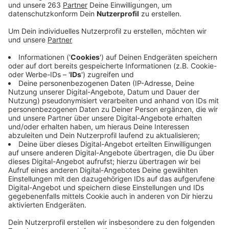
Die Autobahn 45 soll komplett sechsspurig werden.
Heute sind viele Abschnitte noch vier- oder fünfspurig.
Das reicht nicht mehr bei dem vielen Verkehr, der
tagtäglich die „Sauerlandlinie“ nutzt. Heute stellt die
Autobahn Westfalen die Pläne zum sechsspurigen
Ausbau der A 45 zwischen den Anschlussstellen
Siegen und Siegen-Süd (1. Bauabschnitt) vor. Im
Bürgerhaus Eisern beginnt um 16 Uhr eine
Informationsveranstaltung. Los geht es mit einer
Präsentation, die um 18.30 Uhr noch einmal wiederholt
wird, so dass auch Berufstätige die Möglichkeit haben,
sich umfassend zu informieren. Im Anschluss an die
Vorträge stehen Mitarbeiterinnen und Mitarbeiter der
Autobahn Westfalen an verschiedenen
Themenständen für Fragen zur Verfügung. Alle
Informationen zum sechsspurigen Ausbau findet Ihr
schon jetzt auf der Homepage der Autobahn GmbH -