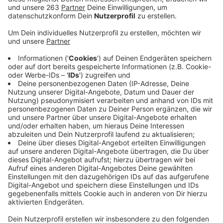
Anzeige
Die Stadt Bad Berleburg möchte wissen, was sich
Jugendliche für die Zukunft wünschen. Dafür gibt es
ab sofort einen kurzen Online‑Fragebogen. Dort
können junge Leute sagen, was ihnen in den 23
Ortschaften wichtig ist – und wo es vielleicht noch
Verbesserungsbedarf gibt.
Bürgermeister Volker Sonneborn besucht zurzeit
gemeinsam mit der Stadtjugendpflege verschiedene
Dorfjugenden und Burschenschaften, um direkt mit
ihnen ins Gespräch zu kommen und für die Teilnahme
zu werben. Der Fragebogen richtet sich an
Schülerinnen und Schüler, Auszubildende und
Studierende. Das Ausfüllen dauert nur drei bis fünf
Minuten – und je mehr mitmachen, desto
besser.
Mitmachen könnt ihr bis zum 1. Mai unter
diesem Link.
Die Stadt Bad Berleburg hofft auf viele