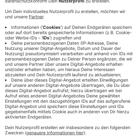
Die Uni Siegen bekommt 4,9 Millionen Euro für ihr
Graduiertenkolleg. Das GRK gibt es jetzt seit 2020.
Hier können Doktoranden auf hohem fachlichem
Niveau promovieren. Die Förderung läuft bis 2029.
Damit können insgesamt 19 Doktorandenstellen
gefördert werden. Das Geld kommt von der
Deutschen Forschungsgemeinschaft. Darüber freut
sich auch Uni-Rektorin Stefanie Reese: “Die Förderung
von Doktorandinnen und Doktoranden ist ein zentrales
Anliegen der Universität Siegen. Die Verlängerung des
Graduiertenkollegs ist deshalb ein großartiger Erfolg”,
heißt es in einer Pressemitteilung der Uni.
Anzeige