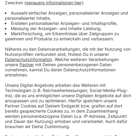
Anzeige
©
Narciandi
So soll das Flugtaxi von der Seite aussehen.
Anzeige
Die großen Flughäfen in
Düsseldorf
und
Köln-
Bonn
sollen die ersten Start- und Landeplätze in
NRW werden. Beide haben großes Interesse, weil
mit dem Flugtaxi von Lilium die Fluggäste viel
bequemer
zum großen Airport kommen.
Die kleinen Flughäfen (beispielsweise
Paderborn
)
sollen auch
profitieren
: Viele stehen kurz vor der
Pleite
und der „kleinere“ Flugbetrieb soll Geld in