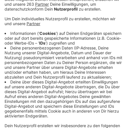
Das Flugzeug an sich gibt es noch nicht. Ein erster
Prototyp wurde im vergangenen Jahr erfolgreich
getestet. Im Moment läuft die Entwicklung
parallel zu aufwändigen
Genehmigungsverfahren
.
Die Maschine soll Platz für
einen Piloten und
drei Passagiere
bieten
Das Flugzeug soll voll
elektrisch
fliegen. Es soll
vertikal starten und landen
können - also wie ein
Helikopter - und auf einer Flughöhe von
3.000
Meter etwa 300 km/h
schnell sein.
Sinn und Zweck der Flugtaxis: ländliche Regionen
an große Flughäfen anbinden – die Strecken soll
zwischen 20 und mindestens 100 Kilometer lang
sein. Es soll einen
„Fahrplan“
geben.