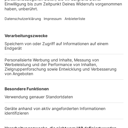
Flug leisten können. Denn: "Ich glaube, das wird ein
Angebot für Jedermann. Bei 300 Kilometern in der
Stunde werden Strecken zurückgelegt, dass man sich
entweder mit fremden oder bekannten Leuten
zusammensetzen kann und mit Kostenteilung ist ein
solcher Flug erschwinglich." Deshalb unterstützt das
Land dieses Flugtaxi-Vorhaben. Zwar nicht finanziell,
aber sie würden sich vor allem um die Vernetzung zu
den einzelnen Flughäfen kümmern.
Autor: Joachim Schultheis / José Narciandi
Anzeige
©
Narciandi
Verkehrsminister Hendrik Wüst hat zusammen mit der
Firma Lilium das Flugtaxi-Vorhaben für Nordrhein-
Westfalen vorgestellt.