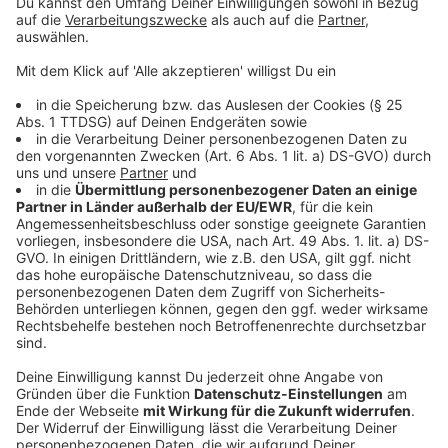
die Kassen spülen.
Der Hersteller geht davon aus, in etwa
fünf bis
zehn Jahren
an den Start gehen zu können.
Der
Flug
soll ungefähr so
teuer
wie eine
Taxifahrt
sein
Es wird geplant, bis zu
200 Maschinen
in den
Einsatz zu geben. dabei sollen
20 Flugplätze
angeflogen werden.
Anzeige
Land NRW sieht ein Angebot für Jedermann
Anzeige
Verkehrsminister Wüst hat auf der offiziellen
Pressekonferenz betont, dass dieses Angebot nicht
nur für Geschäftsleute gemacht ist, die sich so einen