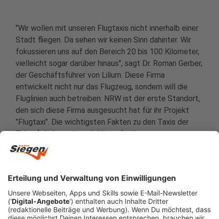
"Wir wollen mit unseren Flugtaxis nicht innerhalb einer
Stadt fliegen. Da sehen wir keinen Sinn dahinter. Wir
fokussieren uns auf den Bereich 20 bis 100 Kilometer,
vielleicht sogar darüber hinaus", sagt Dr. Roman Gerber,
der Geschäftsführer von Lilium. Diese Firma
entwickelt nicht nur das Flugzeug, sondern will die
Fluglinien auch betreiben. NRW ist der erste Standort,
den sich diese Firma ausgesucht hat für ihr Projekt
"Flugtaxi". Die wichtigsten Fakten zu den Taxis der
Zukunft haben wir euch hier aufgelistet.
Anzeige
Alle Infos zu den Flugtaxis in Nordrhein-
Westfalen
Anzeige