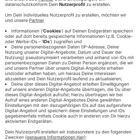
verraten. Heute ist der Friedensaktivist Hermann
Theisen aus Heidelberg vor dem Amtsgericht Bad
Berleburg zu einer Geldstrafe von 750 Euro verurteilt
worden. Theisen hatte auch vor der Hachenberg-
Kaserne in Erndtebrück gestanden. Seine Aktion hatte
er damit begründet, die Bundesregierung unternehme
zu wenig, um die Nutzung von US-Militärstützpunkten
in Deutschland für völkerrechtswidrige
Drohneneinsätze zu beenden. Verurteilt wurde er
heute nicht wegen des Aufrufs, der in seinem Flyer
stand, sondern wegen Verstoßes gegen das
Versammlungsgesetz. Theisen will gegen das Urteil
aber Revision einlegen. Schon seit 30 Jahren steht er
wegen verschiedener Flugblattaktionen immer wieder
im Fokus der Justiz. In den allermeisten der inzwischen
über 25 Strafverfahren wurde er aber spätestens in
der Revisionsinstanz freigesprochen.