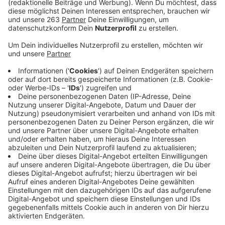
den Verkehr abgeleitet.
Veröffentlicht:
Sonntag, 29.08.2021 09:57
Anzeige
In der Fludersbach in Siegen ist gestern Nachmittag
der Giebel einer alten Lagerhalle eingestürzt.
Verletzte hat es nicht gegeben, das Gebäude stand
bereits leer. Nach dem Anruf des Gebäudebesitzers
waren der Einsatzleiter der Feuerwehr, das THW
Siegen und auch das Ordnungsamt der Stadt vor Ort,
um sich ein Bild der Lage zu machen. Weil weitere
Teile der alten Lagerhalle akut einsturzgefährdet
waren, hat das THW Siegen zusammen mit seinen
Kollegen aus Olpe diese weiteren Gebäudeteile
abgerissen. Die Zufahrt am Kreisel Schleifmühlchen
zur Fludersbach wurde von der Polizei gesperrt. Der