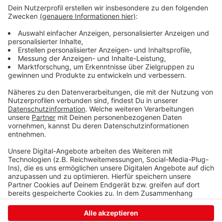
Verkehr wurde an der Ecke Wetzlarer Straße
abgeleitet. Auch der Busverkehr war betroffen: Die
VWS Linie R14 wurde umgeleitet. Das THW war mit 15
Eisatzkräften vor Ort. Der Einsatz dauerte rund vier
Stunden. Gegen 19 Uhr konnte die Straße wieder
freigegeben werden.
Anzeige
Anzeige
Anzeige