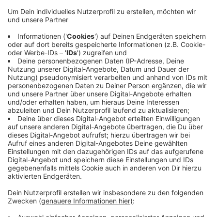
Anzeige
Zum Fuhrpark der Kreispolizeibehörde Siegen-
Wittgenstein zählt nun auch ein Auto mit
Wasserstoff-Antrieb. Die Behörde hat ein Fahrzeug
des koreanischen Herstellers Hyundai angeschafft,
das Wasserstoff tankt. Das Zivilfahrzeug kommt mit
einer Tankfüllung etwa 650 Kilometer weit. Das Auto
hat weder Blaulicht noch Funk - es soll vorwiegend im
Rahmen der Presse- und Öffentlichkeitsarbeit
eingesetzt werden. Betankt wird es an der einzigen
Wasserstofftankstelle in Siegen-Wittgenstein.
Anzeige