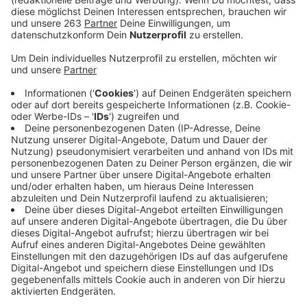
Veröffentlicht:
Donnerstag, 25.04.2019 06:43
Anzeige
Fit fürs Leben vernetzt Vereine
Anzeige
Zur Förderung von Kindern und Jugendlichen aus den
Gemeinden Burbach und Neunkirchen haben sich die
ortsansässigen Fußballvereine zu einem neuen Verein
zusammengeschlossen. Das ehrenamtliche Projekt
„Fit Fürs Leben“ will mit seinem Konzept die
Jugendabteilungen der Fußballvereine aus Burbach,
Wahlbach, Neunkirchen und dem Hickengrund stärken.
Neben der sportlichen Förderung der Spieler sollen
Trainer ausgebildet, Mannschaftsfahrten angeboten