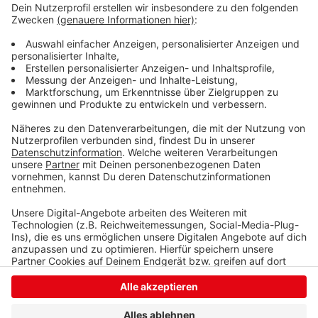
und Ausbildungs- sowie Praktikumsplätze vermittelt
werden. Deshalb arbeitet der Verein bereits mit lokal
ansässigen Firmen sowie der Siegener Arbeitsagentur
zusammen. Finanziert wird das Projekt unter anderem
mit ca. 50.000 Euro EU-Geld aus dem LEADER-
Programm.
Anzeige
Anzeige
Anzeige