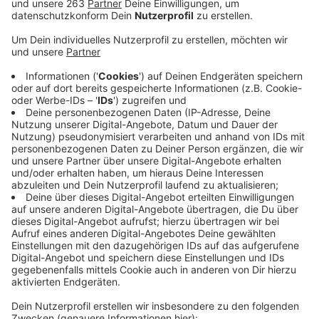
„Ich war häufig auf Demonstrationen – der IG Metall,
aber auch in meiner Heimat Siegen bei
Demonstrationen gegen den Leerstand von Häusern.“
Das sagt Deutschlands First Lady Elke Büdenbender
aus Netphen-Salchendorf in einem großen Interview
mit der Deutschen Presseagentur. Sie habe die großen
Demos, etwa gegen Kernkraft aber gemieden, die
seien ihr damals zu gewalttätig gewesen. Über Greta
Thunberg sagt die First Lady, sie sei eine
beeindruckende junge Frau, die viel bewege, die
gerade im Internet allerdings auch viel geschmäht
werde. „Das finde ich ganz furchtbar“, so Büdenbender.
Über ihr eigenes Umweltbewusstsein macht sich die
First Lady seit jeher Gedanken. Sie sei aber
aufmerksamer geworden, versuche Plastikmüll zu
vermeiden. Auf den Galapagos-Inseln habe sie
deutschen angespülten Plastikmüll gefunden. „Das
hat mich mehr schockiert, als mich jetzt die Fridays-
For-Future-Bewegung beeinflusst“, so Büdenbender.